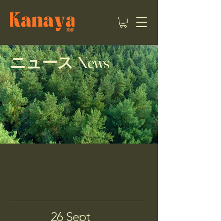
ニュース News
26 Sept