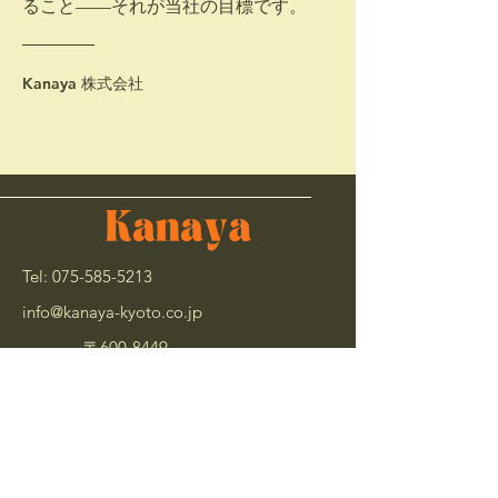
ること——それが当社の目標です。
Kanaya 株式会社
Tel:
075-585-5213
info@kanaya-kyoto.co.jp
〒600-8449
京都市下京区新町通松原
下ル富永町107-1
GROVING BASE